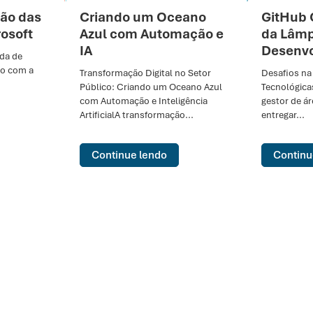
ão das
Criando um Oceano
GitHub 
rosoft
Azul com Automação e
da Lâm
IA
Desenvo
da de
ão com a
Transformação Digital no Setor
Desafios na
Público: Criando um Oceano Azul
Tecnológica
com Automação e Inteligência
gestor de á
ArtificialA transformação...
entregar...
Continue lendo
Continu