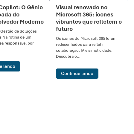
Copilot: O Gênio
Visual renovado no
pada do
Microsoft 365: ícones
lvedor Moderno
vibrantes que refletem o
futuro
 Gestão de Soluções
s Na rotina de um
Os ícones do Microsoft 365 foram
rea responsável por
redesenhados para refletir
colaboração, IA e simplicidade.
Descubra o...
e lendo
Continue lendo