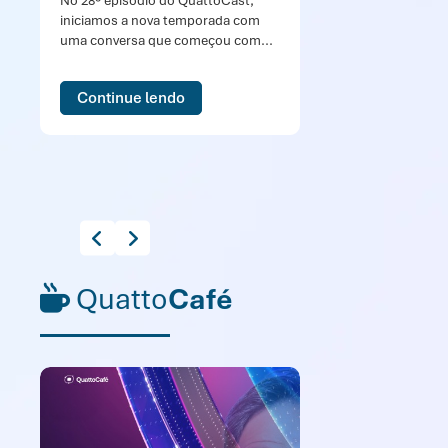
No 28º episódio do QuattoCast,
Nes
iniciamos a nova temporada com
Par
uma conversa que começou com...
Mic
pro
Continue lendo
Quatto
Café