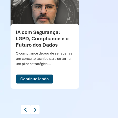
IA com Segurança:
Po
LGPD, Compliance e o
d
Futuro dos Dados
Com
Mic
O compliance deixou de ser apenas
dia
um conceito técnico para se tornar
con
um pilar estratégico...
Continue lendo