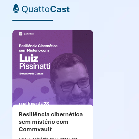
Quatto
Cast
Resiliência cibernética
In
sem mistério com
In
Commvault
Ca