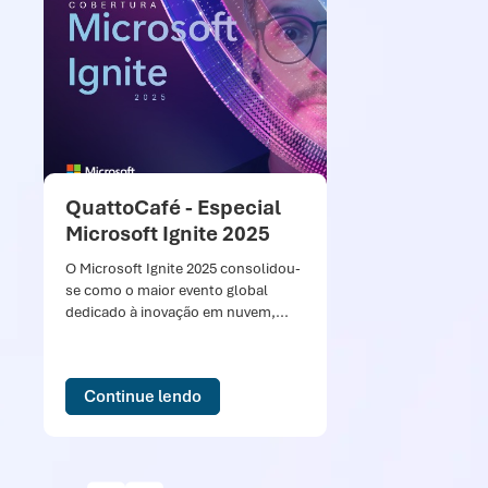
QuattoCafé - Especial
Qu
Microsoft Ignite 2025
So
Mi
O Microsoft Ignite 2025 consolidou-
se como o maior evento global
Nes
dedicado à inovação em nuvem,...
ce
par
nos
Continue lendo