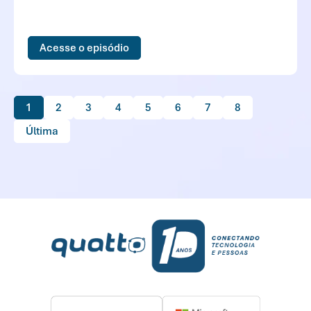
conversa aprofundada sobre o papel estratégico da
infraestrutura digital na economia
atual.“Infraestrutura não é suporte. É base de
Acesse o episódio
decisão.” Victor ArnaudO episódio aborda...
1
2
3
4
5
6
7
8
Última