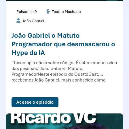
Episódio 40
Teófilo Machado
João Gabriel
João Gabriel o Matuto
Programador que desmascarou o
Hype da IA
“Tecnologia não é sobre código. É sobre mudar a vida
das pessoas." João Gabriel - Matuto
ProgramadorNeste episódio do QuattoCast,
recebemos João Gabriel, mais conhecido como
Matuto Programador, arquiteto de soluções,
especialista em Inteligência Artificial e criador de
uma das maiores comunidades de tecnologia do
Acesse o episódio
Brasil, para uma conversa direta...