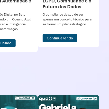
m Automação e
LGPD, Compliance e o
Futuro dos Dados
o Digital no Setor
O compliance deixou de ser
iando um Oceano Azul
apenas um conceito técnico para
ão e Inteligência
se tornar um pilar estratégico...
ransformação...
Continue lendo
e lendo