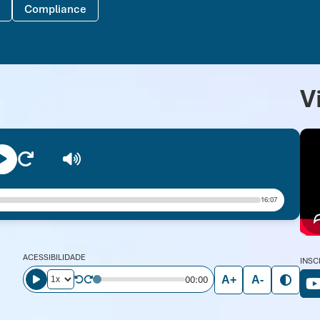
Compliance
V
16:07
ACESSIBILIDADE
INSC
00:00
A+
A-