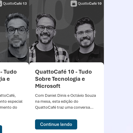
 - Tudo
QuattoCafé 10 - Tudo
ia e
Sobre Tecnologia e
Microsoft
attoCafé,
Com Daniel Dinis e Octávio Souza
to especial
na mesa, esta edição do
amento do
QuattoCafé traz uma conversa...
Continue lendo