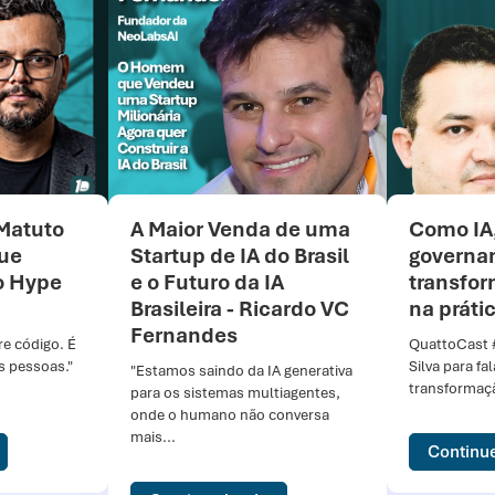
 Matuto
A Maior Venda de uma
Como IA
ue
Startup de IA do Brasil
governa
o Hype
e o Futuro da IA
transfo
Brasileira - Ricardo VC
na práti
Fernandes
re código. É
QuattoCast 
s pessoas."
Silva para fa
"Estamos saindo da IA generativa
transformação
para os sistemas multiagentes,
onde o humano não conversa
mais...
Continu