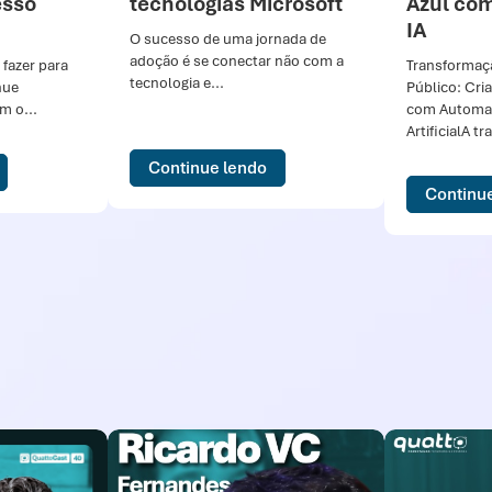
esso
tecnologias Microsoft
Azul co
IA
O sucesso de uma jornada de
adoção é se conectar não com a
 fazer para
Transformaçã
tecnologia e...
nue
Público: Cr
 o...
com Automaç
ArtificialA t
Continue lendo
Continu