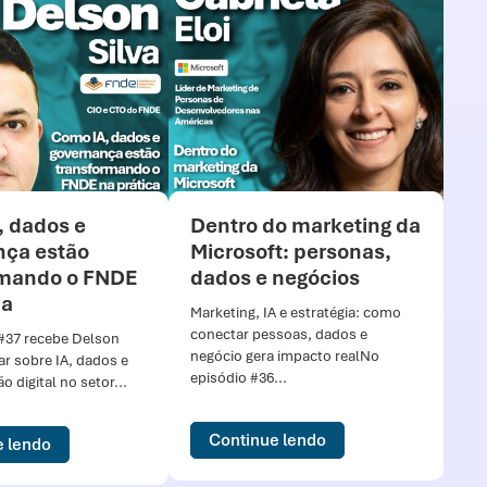
, dados e
Dentro do marketing da
nça estão
Microsoft: personas,
rmando o FNDE
dados e negócios
ca
Marketing, IA e estratégia: como
conectar pessoas, dados e
#37 recebe Delson
negócio gera impacto realNo
lar sobre IA, dados e
episódio #36...
 digital no setor...
Continue lendo
e lendo