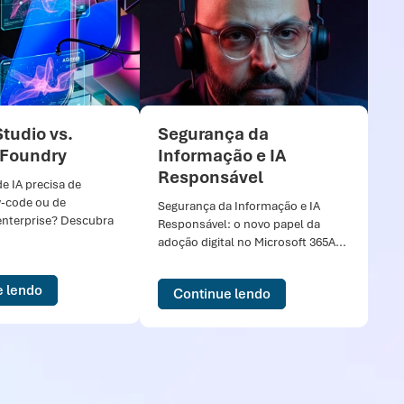
Studio vs.
Segurança da
 Foundry
Informação e IA
Responsável
de IA precisa de
w-code ou de
Segurança da Informação e IA
enterprise? Descubra
Responsável: o novo papel da
adoção digital no Microsoft 365A...
e lendo
Continue lendo