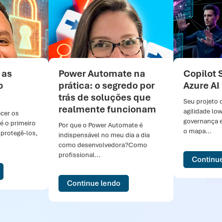
 as
Power Automate na
Copilot 
o
prática: o segredo por
Azure AI
trás de soluções que
Seu projeto 
realmente funcionam
agilidade lo
cer os
governança 
é o primeiro
Por que o Power Automate é
o mapa...
protegê-los,
indispensável no meu dia a dia
como desenvolvedora?Como
profissional...
Continu
Continue lendo